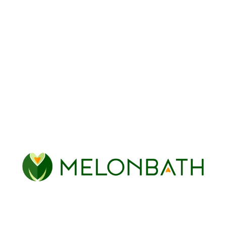
Pivotantes rectangulaires
Pilantes rectangulaires
COLOURS
Noir mat
Blanc mat
Or brossé
Acier inoxidable
Chez Melonbaht, nous vous proposons une grande
variété de parois de douche et de baignoire pour