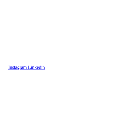
Instagram
Linkedin
Avis juridique
/
Politique de confidentialité
/
Conditions de vente
/
Expéditions et retours
/
Politique de cookies
Copyright © 2025 tous droits réservés.