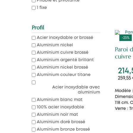
Pliable et pivotante
1 fixe
Profil
Acier inoxydable or brossé
-25%
Aluminium nickel
Paroi 
Aluminium cuivre brossé
cuivre
Aluminium argenté brillant
Aluminium nickel brossé
214,
Aluminium couleur titane
259,55
Acier inoxydable avec
Modèle :
aluminium
Dimensio
Aluminium blanc mat
118 cm. C
100% acier inoxydable
Verre : T
Aluminium noir mat
Aluminium doré brossé
Aluminium bronze brossé