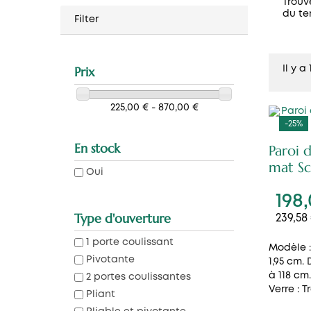
Trouv
du te
Filter
Prix
Il y a
225,00 € - 870,00 €
-25%
En stock
Paroi 
mat S
Oui
198
Type d'ouverture
239,58
1 porte coulissant
Modèle :
Pivotante
1,95 cm.
à 118 cm
2 portes coulissantes
Verre : T
Pliant