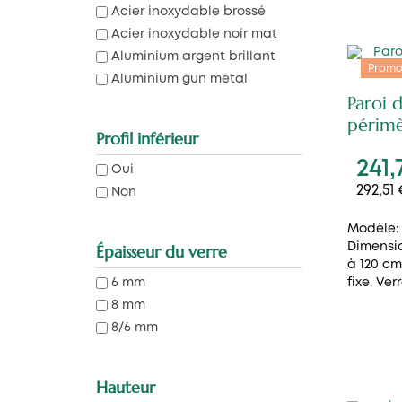
Acier inoxydable brossé
Acier inoxydable noir mat
Aluminium argent brillant
Promo
Aluminium gun metal
Paroi 
périmè
Profil inférieur
241,
Oui
292,51
Non
Modèle: 
Dimensio
Épaisseur du verre
à 120 c
fixe. Verr
6 mm
8 mm
8/6 mm
Hauteur