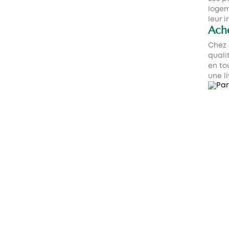
logem
leur 
Ache
Chez 
quali
en to
une li
PAROIS DE DOUCHE
PAROIS
FRONTALES
1 fixe
1 fixe + 1 coulissante
1 fixe 1 piv
1 fixe + 2 coulissante
1 fixe 1 co
2 fixe + 2 coulissante