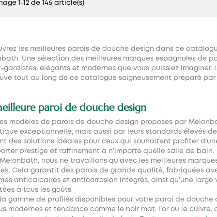
hage 1-12 de 146 article(s)
vrez les meilleures
parois de douche design
dans ce catalogue
bath. Une sélection des meilleures marques espagnoles de par
-gardistes, élégants et modernes que vous puissiez imaginer. L’
ouve tout au long de ce catalogue soigneusement préparé par 
eilleure paroi de douche design
les modèles de parois de douche design proposés par Melonba
tique exceptionnelle, mais aussi par leurs standards élevés de q
nt des solutions idéales pour ceux qui souhaitent profiter d
orter prestige et raffinement à n’importe quelle salle de bain.
Melonbath, nous ne travaillons qu’avec les meilleures marques
ltek. Cela garantit des parois de grande qualité, fabriquées
mes anticalcaires et anticorrosion intégrés, ainsi qu’une large 
ées à tous les goûts.
la gamme de profilés disponibles pour votre
paroi de douche 
lus modernes et tendance comme le noir mat, l’or ou le cuivre, 