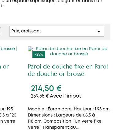
z d’un espace sophistiqué, élégant et dans l’air
t.
r

Prix, croissant
:
-25%
n or
Paroi de douche fixe en Paroi
de douche or brossé
214,50 €
259,55 € Avec l´impôt
ur: 195
Modèle : Écran doré. Hauteur : 1,95 cm.
,5 à 120
Dimensions : Largeurs de 66,5 à
n verre
118 cm. Composition : Un verre fixe.
Verre : Transparent ou...