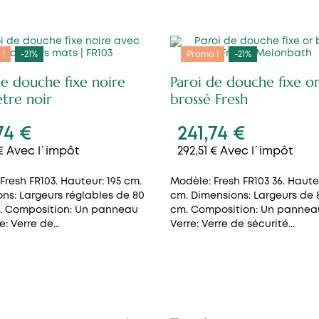
 !
-21%
Promo !
-21%
de douche fixe noire
Paroi de douche fixe o
tre noir
brossé Fresh
74 €
241,74 €
 € Avec l´impôt
292,51 € Avec l´impôt
Fresh FR103. Hauteur: 195 cm.
Modèle: Fresh FR103 36. Hauteu
ns: Largeurs réglables de 80
cm. Dimensions: Largeurs de 
m. Composition: Un panneau
cm. Composition: Un panneau
e: Verre de...
Verre: Verre de sécurité...