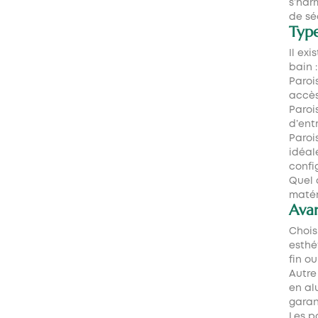
s’har
de sé
Type
Il ex
bain :
Paroi
accès
Paroi
d’ent
Paroi
idéal
confi
Quel 
matér
Avan
Chois
esthé
fin o
Autre
en al
garan
Les p