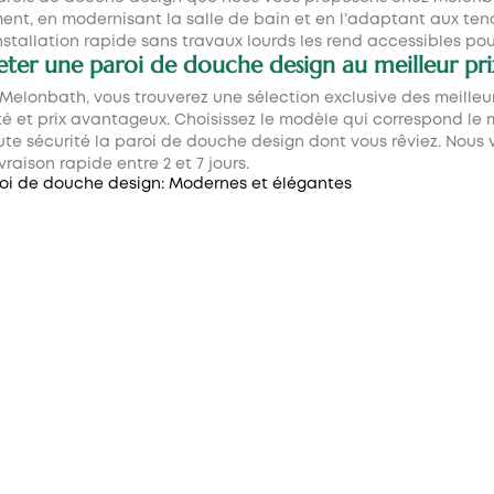
ent, en modernisant la salle de bain et en l’adaptant aux tend
installation rapide sans travaux lourds les rend accessibles po
ter une paroi de douche design au meilleur prix
Melonbath, vous trouverez une sélection exclusive des meilleur
té et prix avantageux. Choisissez le modèle qui correspond le 
ute sécurité la
paroi de douche design
dont vous rêviez. Nous 
vraison rapide entre 2 et 7 jours.
 DE DOUCHE FIXES
PAROIS DE DOUCH
D'ANGLE
Coulissantes en angle
otante
Pivotantes en angle
ulissante ouverte
Pilantes en angle