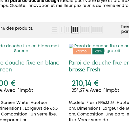
ez la
paroi de douche design
idéale pour votre style et profite
mps. Qualité, innovation et meilleur prix réunis au même endroi
Trie
 146 des produits.
par
Promo !
-21%
de douche fixe en blanc
Paroi de douche fixe e
creen
brossé Fresh
,00 €
210,14 €
 € Avec l´impôt
254,27 € Avec l´impôt
 Screen White. Hauteur :
Modèle: Fresh FR633 36. Haute
 Dimensions : Largeurs de 66,5
cm. Dimensions: Largeur de 68
. Composition : Un verre fixe.
cm. Composition: Une paroi e
ransparent ou...
fixe. Verre: Verre de...