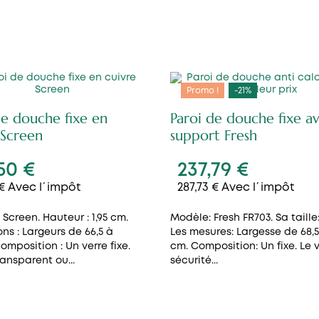
Promo !
-21%
de douche fixe en
Paroi de douche fixe a
 Screen
support Fresh
50 €
237,79 €
 € Avec l´impôt
287,73 € Avec l´impôt
 Screen. Hauteur : 1,95 cm.
Modèle: Fresh FR703. Sa taille: 
ns : Largeurs de 66,5 à
Les mesures: Largesse de 68,5
omposition : Un verre fixe.
cm. Composition: Un fixe. Le v
ransparent ou...
sécurité...