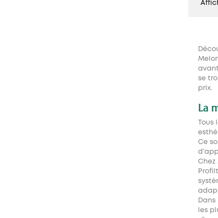
Affic
Décou
Melon
avant
se tr
prix.
La m
Tous 
esthé
Ce so
d’app
Chez 
Profi
systè
adapt
Dans 
les p