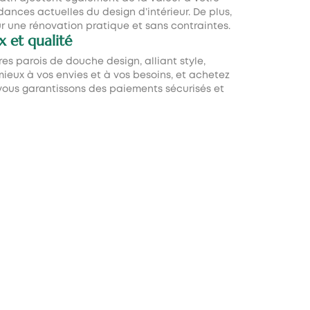
ances actuelles du design d’intérieur. De plus,
ur une rénovation pratique et sans contraintes.
 et qualité
es parois de douche design, alliant style,
mieux à vos envies et à vos besoins, et achetez
vous garantissons des paiements sécurisés et
E
PAROIS DE DOUCHE
RECTANGULAIRES
Coulissantes rectangulaires
Pivotantes rectangulaires
Pilantes rectangulaires