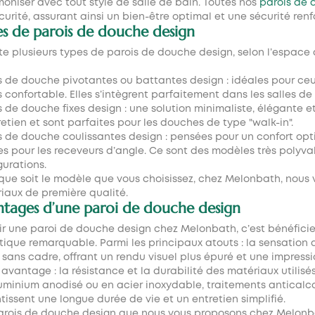
moniser avec tout style de salle de bain. Toutes nos
parois de
curité, assurant ainsi un bien-être optimal et une sécurité renf
s de parois de douche design
iste plusieurs types de
parois de douche design
, selon l’espace
s de douche pivotantes ou battantes design : idéales pour ceu
 confortable. Elles s’intègrent parfaitement dans les salles de
s de douche fixes design : une solution minimaliste, élégante e
retien et sont parfaites pour les douches de type "walk-in".
s de douche coulissantes design : pensées pour un confort opti
es pour les receveurs d’angle. Ce sont des modèles très polyva
gurations.
que soit le modèle que vous choisissez, chez Melonbath, nous v
iaux de première qualité.
tages d’une paroi de douche design
ir une
paroi de douche design
chez Melonbath, c’est bénéfici
tique remarquable. Parmi les principaux atouts : la sensation 
u sans cadre, offrant un rendu visuel plus épuré et une impress
 avantage : la résistance et la durabilité des matériaux utilisé
uminium anodisé ou en acier inoxydable, traitements anticalca
tissent une longue durée de vie et un entretien simplifié.
arois de douche design que nous vous proposons chez Melonba