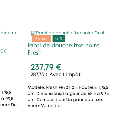
Promo !
-21%
Paroi de douche fixe noire
vec
Fresh
237,79 €
287,73 € Avec l´impôt
Modèle: Fresh FR703 05. Hauteur: 1,95,5
1.95,5.
cm. Dimensions: Largeur de 68,5 à 99,5
 à 99,5
cm. Composition: Un panneau fixe.
erre: De
Verre: Verre de...