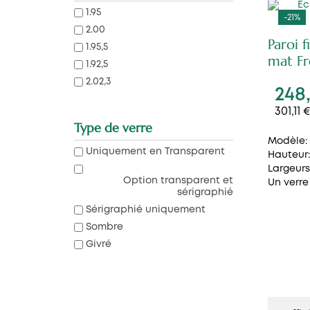
1.95
-21%
2.00
Paroi 
1.95,5
mat Fr
1.92,5
2.02,3
248
301,11
Type de verre
Modèle: 
Uniquement en Transparent
Hauteur:
Largeurs
Option transparent et
Un verre 
sérigraphié
Sérigraphié uniquement
Sombre
Givré