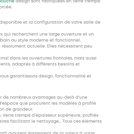
 douche
design sont fabriquées en verre trempé
orcée.
 disponible et la configuration de votre salle de
x qui recherchent une large ouverture et un
 bain au style moderne et fonctionnel.
t résolument actuelle. Elles nécessitent peu
mal dans les ouvertures frontales, mais aussi
lents, adaptés à différents besoins et
ous garantissons design, fonctionnalité et
er de nombreux avantages au-delà d’une
d’espace que procurent les modèles à profilé
ion de grandeur.
s. Verre trempé d’épaisseur supérieure, profilés
ires facilitant le nettoyage… Tous ces éléments
th ajoutent également de la valeur à votre