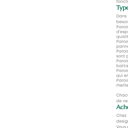
fonct
Type
Dans 
besoi
Paroi
d’esp
quali
Paroi
panne
Paroi
sont 
Paroi
batta
Paroi
qui e
Paroi
meill
Chacu
de ve
Ache
Chez 
desig
Vous 