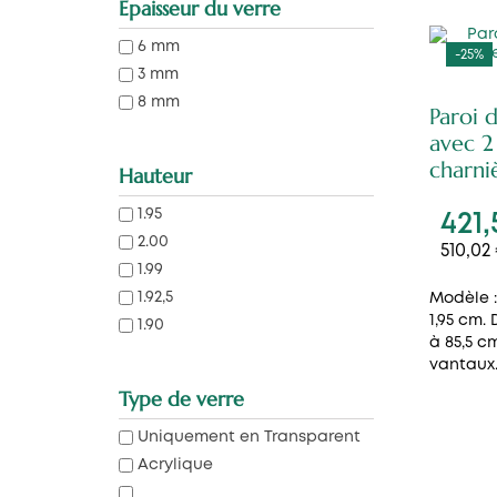
Épaisseur du verre
6 mm
-25%
3 mm
8 mm
Paroi 
avec 2
charni
Hauteur
1.95
421,
2.00
510,02
1.99
1.92,5
Modèle :
1,95 cm.
1.90
à 85,5 c
vantaux. 
Type de verre
Uniquement en Transparent
Acrylique