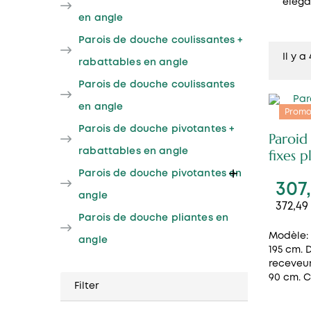
éléga
en angle
Parois de douche coulissantes +
Il y a
rabattables en angle
Parois de douche coulissantes
en angle
Promo
Parois de douche pivotantes +
Paroid
rabattables en angle
fixes p

Parois de douche pivotantes en
307
angle
372,49
Parois de douche pliantes en
Modèle: 
angle
195 cm.
receveur
90 cm. C
Filter