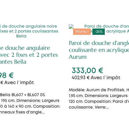
Promo !
-26%
Paroi de douche d'angl
de douche angulaire
coulissante en acryliqu
avec 2 fixes et 2 portes
Aurum
antes Bella
333,00 €
98 €
402,93 € Avec l´impôt
 € Avec l´impôt
Modèle: Aurum de Profiltek. 
Bella BL607 + BL607 05.
1,95 cm. Dimensions: Largeurs
 195 cm. Dimensions: Largeurs
120 cm. Composition: Paroi d
70 à 140 x 90 cm. Composition:
coulissante. Verre:...
neaux fixes d'angle...