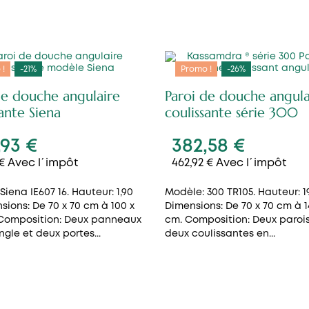
 !
-21%
Promo !
-26%
de douche angulaire
Paroi de douche angula
sante Siena
coulissante série 300
,93 €
382,58 €
 € Avec l´impôt
462,92 € Avec l´impôt
Siena IE607 16. Hauteur: 1,90
Modèle: 300 TR105. Hauteur: 1
sions: De 70 x 70 cm à 100 x
Dimensions: De 70 x 70 cm à 1
 Composition: Deux panneaux
cm. Composition: Deux parois 
ngle et deux portes...
deux coulissantes en...