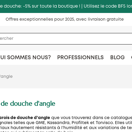
e douche: -5% sur toute la boutique ! | Utilisez le code BF5
Offres exceptionnelles pour 2025, avec livraison gratuite
UI SOMMES NOUS?
PROFESSIONNELS
BLOG
'angle
s de douche d'angle
arois de douche d’angle
que vous trouverez dans ce catalogue
noles telles que GME, Kassandra, Profiltek et Torvisco. Elles ut
iaux hautement résistants à l’humidité et aux variations de tem