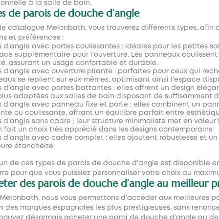
ionnelle à la salle de bain.
s de parois de douche d’angle
le catalogue Melonbath, vous trouverez différents types, afin d
ns et préférences :
s d’angle avec portes coulissantes : idéales pour les petites sa
ace supplémentaire pour l’ouverture. Les panneaux coulissen
té, assurant un usage confortable et durable.
s d’angle avec ouverture pliante : parfaites pour ceux qui rec
aux se replient sur eux-mêmes, optimisant ainsi l’espace disp
s d’angle avec portes battantes : elles offrent un design éléga
plus adaptées aux salles de bain disposant de suffisamment d’
s d’angle avec panneau fixe et porte : elles combinent un pan
nte ou coulissante, offrant un équilibre parfait entre esthétiqu
s d’angle sans cadre : leur structure minimaliste met en valeur
n fait un choix très apprécié dans les designs contemporains.
s d’angle avec cadre complet : elles ajoutent robustesse et un
eure étanchéité.
n de ces types de
parois de douche d’angle
est disponible en
rre pour que vous puissiez personnaliser votre choix au maxim
ter des parois de douche d’angle au meilleur pri
Melonbath, nous vous permettons d’accéder aux meilleures
pa
n des marques espagnoles les plus prestigieuses, sans renoncer a
pouvez désormais acheter une
paroi de douche d’angle
au des