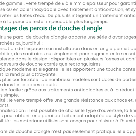
de gamme : verre trempé de 6 à 8 mm d’épaisseur pour garantir 
sé ou en acier inoxydable avec traitement anticorrosion, et 
viter les fuites d’eau. De plus, ils intègrent un traitement antica
e à la paroi de rester impeccable plus longtemps.
tages des parois de douche d’angle
ir une
paroi de douche d’angle
apporte une série d’avantages q
rchées aujourd’hui :
isation de l’espace : son installation dans un angle permet de 
bilier, des sanitaires ou simplement pour augmenter la sensat
alence dans le design : disponibles en plusieurs formes et conf
eceveurs de douche carrés que rectangulaires.
tique moderne et élégante : elles apportent une touche contem
et la rend plus attrayante.
 plus confortable : de nombreux modèles sont dotés de portes c
dans les espaces réduits.
tien facile : grâce aux traitements anticalcaires et à la réduct
us simple.
ité : le verre trempé offre une grande résistance aux chocs et
nts.
nalisation : il est possible de choisir le type d’ouverture, la fin
ls pour obtenir une paroi parfaitement adaptée au style de vot
ilité : les matériaux utilisés sont conçus pour résister à l’humi
are de douche d’angle
n’est pas seulement pratique, elle appo