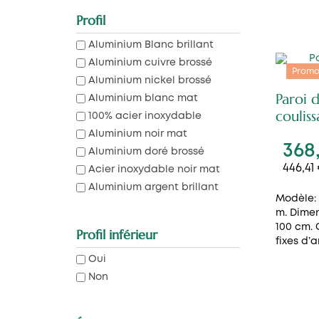
Profil
Aluminium Blanc brillant
Aluminium cuivre brossé
Promo
Aluminium nickel brossé
Paroi 
Aluminium blanc mat
coulis
100% acier inoxydable
Aluminium noir mat
368
Aluminium doré brossé
446,41
Acier inoxydable noir mat
Aluminium argent brillant
Modèle: 
m. Dimen
100 cm.
Profil inférieur
fixes d’a
Oui
Non