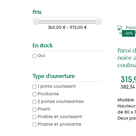
Prix
360,00 € - 975,00 €
-26%
En stock
Paroi 
noire 
Oui
couliss
Type d'ouverture
315,
1 porte coulissant
382,34
Pivotante
Modèle: 
2 portes coulissantes
Hauteur:
Pliant
de 80 x 
Pliable et coulissant
Deux pan
Pliable et pivotante