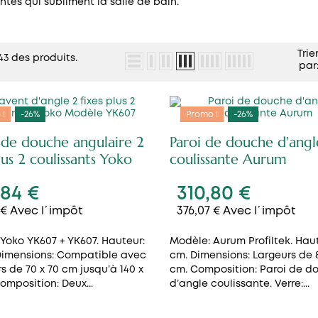
ntes qui subliment la salle de bain.
Trie
 43 des produits.
par
 !
-26%
Promo !
-26%
 de douche angulaire 2
Paroi de douche d'angl
lus 2 coulissants Yoko
coulissante Aurum
,84 €
310,80 €
 € Avec l´impôt
376,07 € Avec l´impôt
Yoko YK607 + YK607. Hauteur:
Modèle: Aurum Profiltek. Haut
 Dimensions: Compatible avec
cm. Dimensions: Largeurs de 8
s de 70 x 70 cm jusqu’à 140 x
cm. Composition: Paroi de d
omposition: Deux...
d’angle coulissante. Verre:...