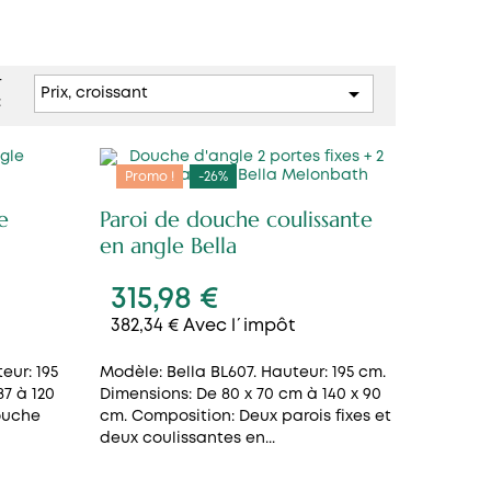
r

Prix, croissant
:
Promo !
-26%
e
Paroi de douche coulissante
en angle Bella
315,98 €
382,34 € Avec l´impôt
eur: 195
Modèle: Bella BL607. Hauteur: 195 cm.
7 à 120
Dimensions: De 80 x 70 cm à 140 x 90
ouche
cm. Composition: Deux parois fixes et
deux coulissantes en...