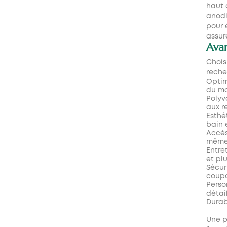
haut 
anodi
pour é
assur
Avan
Chois
reche
Optim
du mo
Polyv
aux r
Esthé
bain 
Accès
même 
Entre
et pl
Sécur
coupa
Person
détai
Durab
Une
p