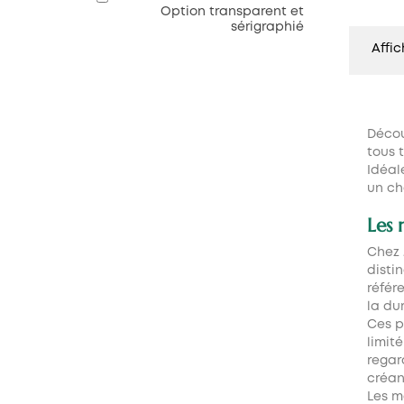
Option transparent et
sérigraphié
Affic
Décou
tous 
Idéal
un ch
Les 
Chez 
disti
référ
la dur
Ces p
limit
regar
créan
Les m