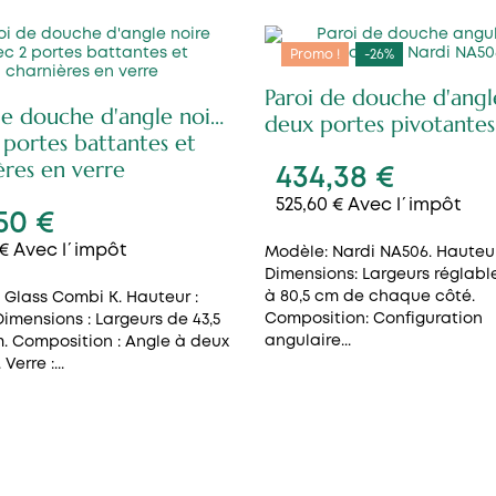
Promo !
-26%
Paroi de douche d'angl
de douche d'angle noire
deux portes pivotantes
 portes battantes et
ères en verre
434,38 €
525,60 € Avec l´impôt
50 €
 € Avec l´impôt
Modèle: Nardi NA506. Hauteur
Dimensions: Largeurs réglabl
à 80,5 cm de chaque côté.
 Glass Combi K. Hauteur :
Composition: Configuration
 Dimensions : Largeurs de 43,5
angulaire...
m. Composition : Angle à deux
Verre :...