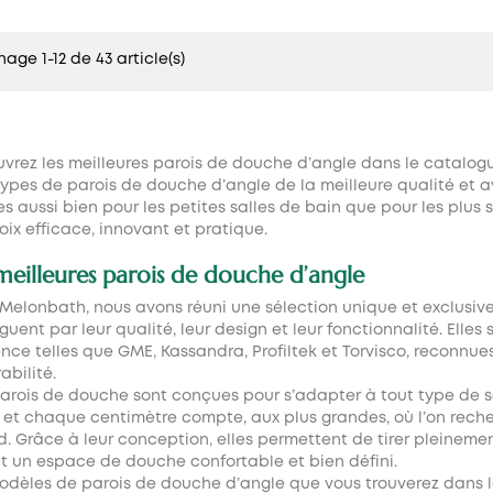
hage 1-12 de 43 article(s)
vrez les meilleures
parois de douche d’angle
dans le catalogu
types de parois de douche d’angle de la meilleure qualité et a
es aussi bien pour les petites salles de bain que pour les plus
oix efficace, innovant et pratique.
meilleures parois de douche d’angle
Melonbath, nous avons réuni une sélection unique et exclusiv
nguent par leur qualité, leur design et leur fonctionnalité. Ell
ence telles que GME, Kassandra, Profiltek et Torvisco, reconnu
abilité.
arois de douche sont conçues pour s’adapter à tout type de sal
é et chaque centimètre compte, aux plus grandes, où l’on recher
d. Grâce à leur conception, elles permettent de tirer pleineme
t un espace de douche confortable et bien défini.
odèles de parois de douche d’angle que vous trouverez dans 