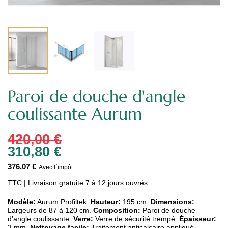
Paroi de douche d'angle
coulissante Aurum
420,00 €
310,80 €
376,07 €
Avec l´impôt
TTC
| Livraison gratuite 7 à 12 jours ouvrés
Modèle:
Aurum Profiltek.
Hauteur:
195 cm.
Dimensions:
Largeurs de 87 à 120 cm.
Composition:
Paroi de douche
d’angle coulissante.
Verre:
Verre de sécurité trempé.
Épaisseur:
3 mm.
Nettoyage facile:
Traitement anticalcaire appliqué.