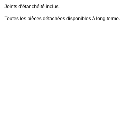
Joints d’étanchéité inclus.
Toutes les pièces détachées disponibles à long terme.
PAROIS DE DOUCHE FRONTALES
1 fixe + 1 coulissante
1 fixe + 2 coulissante
2 fixe + 2 coulissante
2 coulissante
Pliantes
Pivotantes
PAROIS DE DOUCHE FIXES