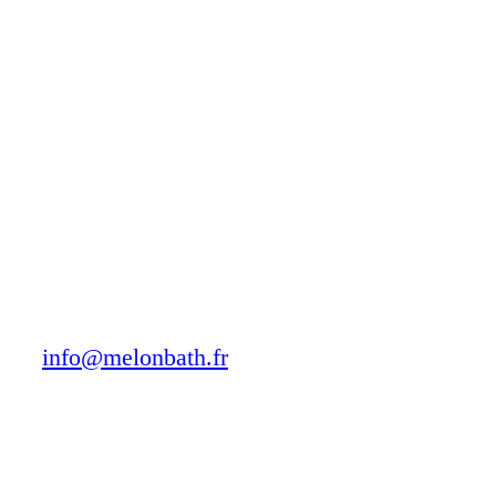
Noir mat
Blanc mat
Or brossé
Acier inoxidable
Chez Melonbaht, nous vous proposons une grande variété de parois
recherchez.
info@melonbath.fr
À propos de nous
Qui sommes nous?
Contact