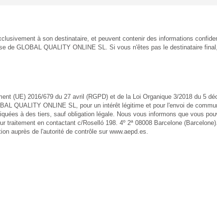
sivement à son destinataire, et peuvent contenir des informations confiden
resse de GLOBAL QUALITY ONLINE SL. Si vous n'êtes pas le destinataire final, 
(UE) 2016/679 du 27 avril (RGPD) et de la Loi Organique 3/2018 du 5 déc
 GLOBAL QUALITY ONLINE SL, pour un intérêt légitime et pour l'envoi de commu
es à des tiers, sauf obligation légale. Nous vous informons que vous pouvez 
eur traitement en contactant c/Roselló 198. 4º 2ª 08008 Barcelone (Barcelone)
on auprès de l'autorité de contrôle sur www.aepd.es.