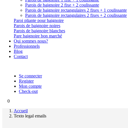
Parois de baignoire 2 fixe + 2 coulissante
Parois de baignoire rectangulaires 2 fixes + 1 coulissante
Parois de baignoire rectangulaires 2 fixes + 2 coulissante
Paroi pliante pour baignoire
Parois de baignoire noires
Parois de baignoire blanches
Pare baignoire bon marché
Qui sommes nous?
Professionnels
Blog
Contact
Se connecter
Register
Mon compte
Check-out
0
Accueil
Texto legal emails