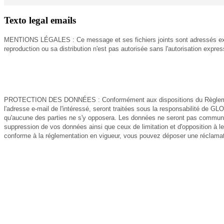
Texto legal emails
MENTIONS LÉGALES : Ce message et ses fichiers joints sont adressés exclu
reproduction ou sa distribution n'est pas autorisée sans l'autorisation exp
PROTECTION DES DONNÉES : Conformément aux dispositions du Règlement 
l'adresse e-mail de l'intéressé, seront traitées sous la responsabilité de
qu'aucune des parties ne s'y opposera. Les données ne seront pas communiqué
suppression de vos données ainsi que ceux de limitation et d'opposition à l
conforme à la réglementation en vigueur, vous pouvez déposer une réclamati
PAROIS DE DOUCHE FRONTALES
1 fixe + 1 coulissante