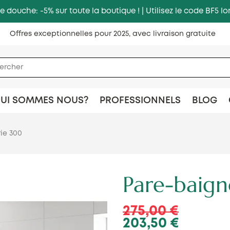
e douche: -5% sur toute la boutique ! | Utilisez le code BF5
Offres exceptionnelles pour 2025, avec livraison gratuite
UI SOMMES NOUS?
PROFESSIONNELS
BLOG
rie 300
Pare-baign
275,00 €
203,50 €