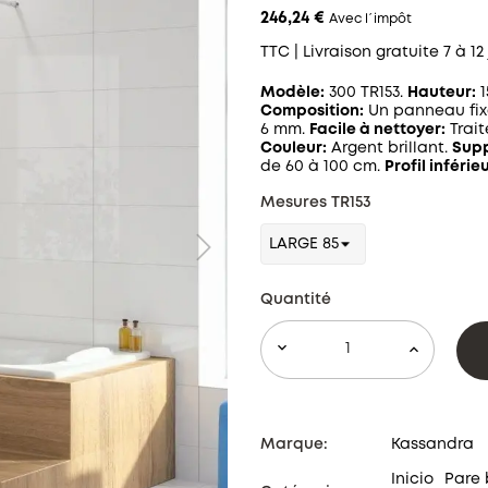
246,24 €
Avec l´impôt
TTC
| Livraison gratuite 7 à 12
Modèle:
300 TR153.
Hauteur:
1
Composition:
Un panneau fix
6 mm.
Facile à nettoyer:
Trait
Couleur:
Argent brillant.
Supp
de 60 à 100 cm.
Profil inférieu
Mesures TR153
Quantité
Marque:
Kassandra
Inicio
Pare 