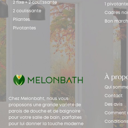
2 fixe + 2 coulissante
1 pivotant
2 coulissante
Cadres nor
Pliantes
Bon marc
Pivotantes
À prop
Qui somme
Contact
Chez Melonbaht, nous vous
Des avis
proposons une grande variété de
parois de douche et de baignoire
Comment 
pour votre salle de bain, parfaites
Conditions
pour lui donner la touche moderne