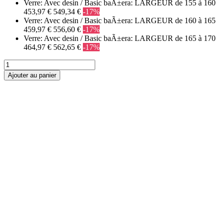
Verre: Avec desin / Basic baÃ±era: LARGEUR de 155 à 160
453,97 €
549,34 €
-17%
Verre: Avec desin / Basic baÃ±era: LARGEUR de 160 à 165
459,97 €
556,60 €
-17%
Verre: Avec desin / Basic baÃ±era: LARGEUR de 165 à 170
464,97 €
562,65 €
-17%
Ajouter au panier
PAROIS DE
DOUCHE
FRONTALES
1 fixe + 1 coulissante
1 fixe + 2 coulissante
2 fixe + 2 coulissante
2 coulissante
Pliantes
Pivotantes