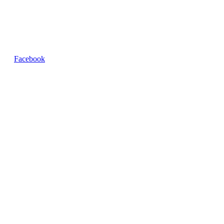
Parois de baignoire pliantes
Parois de baignoire noires
Parois de baignoire bon marché
Facebook