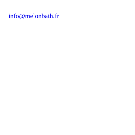
info@melonbath.fr
À propos de nous
Qui sommes nous?
Contact
Des avis
Comment mesurer?
Conditions d'expédition
Parois de douche en
France
Plan du site
Compte