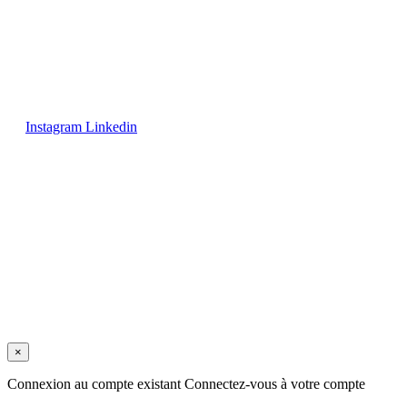
Instagram
Linkedin
Avis juridique
/
Politique de confidentialité
/
Conditions de vente
/
Expéditions et retours
/
Politique de cookies
Copyright © 2025 tous droits réservés.
×
Connexion au compte existant
Connectez-vous à votre compte