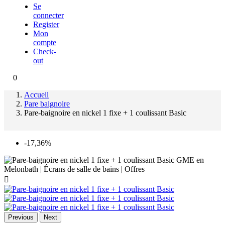
Se
connecter
Register
Mon
compte
Check-
out
0
Accueil
Pare baignoire
Pare-baignoire en nickel 1 fixe + 1 coulissant Basic
-17,36%

Previous
Next