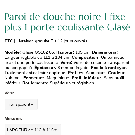
Paroi de douche noire 1 fixe
plus 1 porte coulissante Glasé
TTC
| Livraison gratuite 7 à 12 jours ouvrés
Modèle:
Glasé GS102 05.
Hauteur:
195 cm.
Dimensions:
Largeur réglable de 112 à 184 cm.
Composition:
Un panneau
fixe et une porte coulissante.
Verre:
Verre de sécurité transparent
ou sérigraphié.
Épaisseur:
6 mm en façade.
Facile à nettoyer:
Traitement anticalcaire appliqué.
Profilés:
Aluminium.
Couleur:
Noir mat.
Fermeture:
Magnétique.
Profil inférieur:
Sans profil
inférieur.
Roulements:
Supérieurs et réglables.
Verre
Mesures