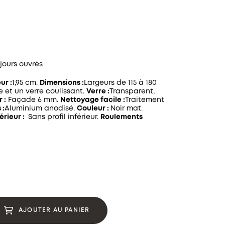
 jours ouvrés
ur :
1,95 cm.
Dimensions :
Largeurs de 115 à 180
xe et un verre coulissant.
Verre :
Transparent,
 :
Façade 6 mm.
Nettoyage facile :
Traitement
 :
Aluminium anodisé.
Couleur :
Noir mat.
férieur :
Sans profil inférieur.
Roulements
AJOUTER AU PANIER