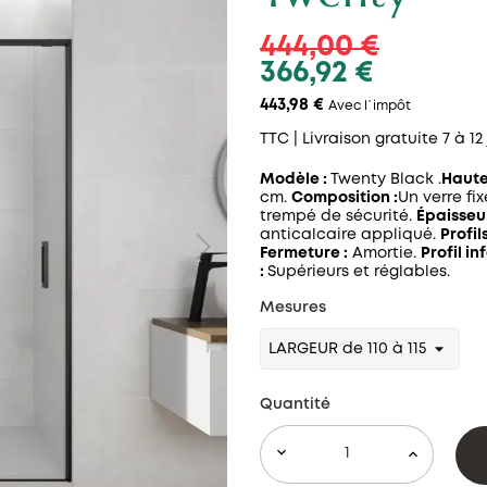
444,00 €
366,92 €
443,98 €
Avec l´impôt
TTC
| Livraison gratuite 7 à 12
Modèle :
Twenty Black .
Haute
cm.
Composition :
Un verre fi
trempé de sécurité.
Épaisseur
anticalcaire appliqué.
Profils
Fermeture :
Amortie.
Profil in
:
Supérieurs et réglables.
Mesures
Quantité