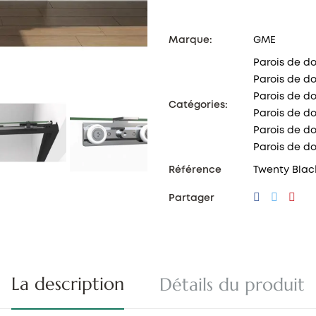
Marque:
GME
Parois de d
Parois de d
Parois de do
Catégories:
Parois de d
Parois de do
Parois de do
Référence
Twenty Blac
Partager
La description
Détails du produit