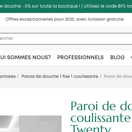
e douche: -5% sur toute la boutique ! | Utilisez le code BF5
Offres exceptionnelles pour 2025, avec livraison gratuite
UI SOMMES NOUS?
PROFESSIONNELS
BLOG
rontales
Parois de douche 1 fixe 1 coulissante
Paroi de dou
Paroi de d
coulissant
Twenty