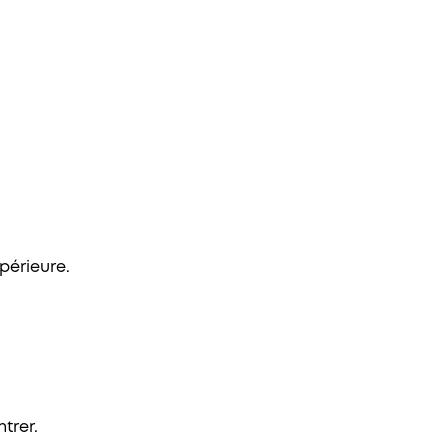
périeure.
trer.