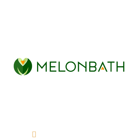
Noir mat
Blanc mat
Or brossé
Acier inoxidable
Chez Melonbaht, nous vous proposons une grande
variété de parois de douche et de baignoire pour
votre salle de bain, parfaites pour lui donner la
touche moderne et fonctionnelle que vous
recherchez.
info@melonbath.fr