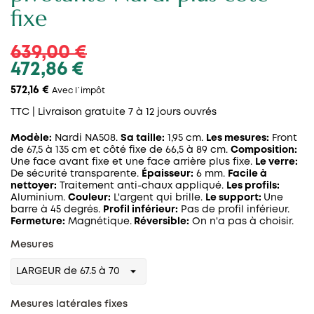
fixe
639,00 €
472,86 €
572,16 €
Avec l´impôt
TTC
| Livraison gratuite 7 à 12 jours ouvrés
Modèle:
Nardi NA508.
Sa taille:
1,95 cm.
Les mesures:
Front
de 67,5 à 135 cm et côté fixe de 66,5 à 89 cm.
Composition:
Une face avant fixe et une face arrière plus fixe.
Le verre:
De sécurité transparente.
Épaisseur:
6 mm.
Facile à
nettoyer:
Traitement anti-chaux appliqué.
Les profils:
Aluminium.
Couleur:
L'argent qui brille.
Le support:
Une
barre à 45 degrés.
Profil inférieur:
Pas de profil inférieur.
Fermeture:
Magnétique.
Réversible:
On n'a pas à choisir.
Mesures
Mesures latérales fixes