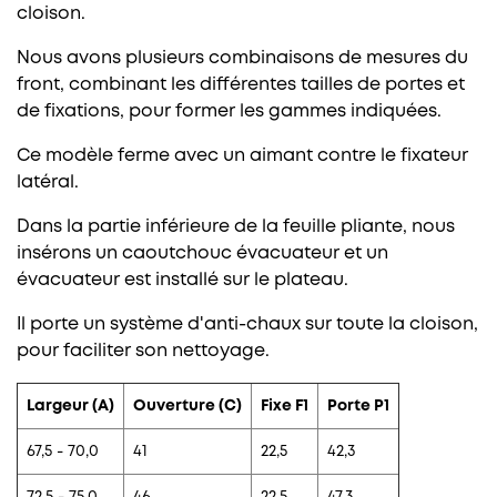
cloison.
Nous avons plusieurs combinaisons de mesures du
front, combinant les différentes tailles de portes et
de fixations, pour former les gammes indiquées.
Ce modèle ferme avec un aimant contre le fixateur
latéral.
Dans la partie inférieure de la feuille pliante, nous
insérons un caoutchouc évacuateur et un
évacuateur est installé sur le plateau.
Il porte un système d'anti-chaux sur toute la cloison,
pour faciliter son nettoyage.
Largeur (A)
Ouverture (C)
Fixe F1
Porte P1
67,5 - 70,0
41
22,5
42,3
72,5 - 75,0
46
22,5
47,3