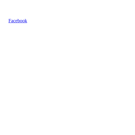
Parois de baignoire bon marché
Facebook