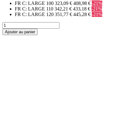
FR C: LARGE 100
323,09 €
408,98 €
-21%
FR C: LARGE 110
342,21 €
433,18 €
-21%
FR C: LARGE 120
351,77 €
445,28 €
-21%
Ajouter au panier
PAROIS DE
DOUCHE
FRONTALES
1 fixe + 1 coulissante
1 fixe + 2 coulissante
2 fixe + 2 coulissante
2 coulissante
Pliantes
Pivotantes
PAROIS DE