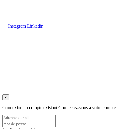
Instagram
Linkedin
Avis juridique
/
Politique de confidentialité
/
Conditions de vente
/
Expéditions et retours
/
Politique de cookies
Copyright © 2025 tous droits réservés.
×
Connexion au compte existant
Connectez-vous à votre compte