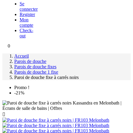
Se
connecter
Register
Mon
compte
Check-
out
0
Accueil
Parois de douche
Parois de douche fixes
Parois de douche 1 fixe
Paroi de douche fixe à carrés noirs
Promo !
-21%
