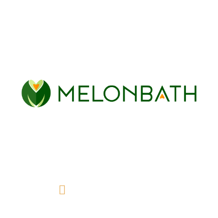
Noir mat
Blanc mat
Or brossé
Acier inoxidable
Chez Melonbaht, nous vous proposons une grande variété de
parois de douche et de baignoire pour votre salle de bain,
parfaites pour lui donner la touche moderne et fonctionnelle
que vous recherchez.
info@melonbath.fr