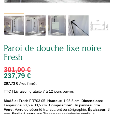
Paroi de douche fixe noire
Fresh
301,00 €
237,79 €
287,73 €
Avec l´impôt
TTC
| Livraison gratuite 7 à 12 jours ouvrés
Modèle:
Fresh FR703 05.
Hauteur:
1,95,5 cm.
Dimensions:
Largeur de 68,5 à 99,5 cm.
Composition:
Un panneau fixe.
Verre:
Verre de sécurité transparent ou sérigraphié.
Épaisseur:
8
mm.
Facile à nettoyer:
Traitement anticalcaire appliqué.