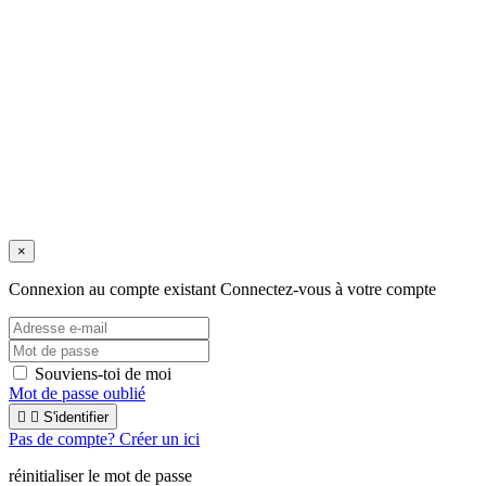
Avis juridique
/
Politique de confidentialité
/
Conditions de vente
/
Expéditions et retours
/
Politique de cookies
Copyright © 2025 tous droits réservés.
×
Connexion au compte existant
Connectez-vous à votre compte
Souviens-toi de moi
Mot de passe oublié


S'identifier
Pas de compte? Créer un ici
réinitialiser le mot de passe