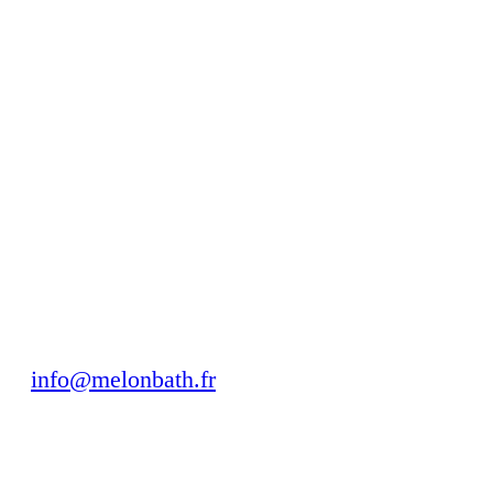
Noir mat
Blanc mat
Or brossé
Acier inoxidable
Chez Melonbaht, nous vous proposons une grande variété de
parois de douche et de baignoire pour votre salle de bain,
parfaites pour lui donner la touche moderne et fonctionnelle
que vous recherchez.
info@melonbath.fr
À propos de nous