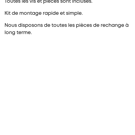
Toutes les vis et pièces sont incluses.
Kit de montage rapide et simple.
Nous disposons de toutes les pièces de rechange à
long terme.
PAROIS DE DOUCHE FRONTALES
1 fixe + 1 coulissante
1 fixe + 2 coulissante
2 fixe + 2 coulissante
2 coulissante
Pliantes
Pivotantes