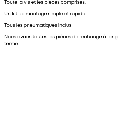
Toute la vis et les pièces comprises.
Un kit de montage simple et rapide.
Tous les pneumatiques inclus.
Nous avons toutes les pièces de rechange à long
terme.
PAROIS DE DOUCHE FRONTALES
1 fixe + 1 coulissante
1 fixe + 2 coulissante
2 fixe + 2 coulissante
2 coulissante
Pliantes
Pivotantes