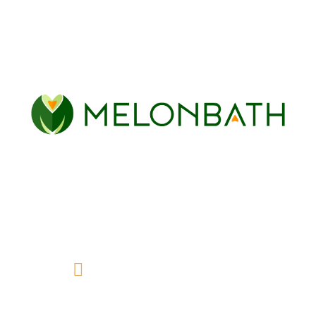
Blanc mat
Or brossé
Acier inoxidable
Chez Melonbaht, nous vous proposons une grande
variété de parois de douche et de baignoire pour
votre salle de bain, parfaites pour lui donner la
touche moderne et fonctionnelle que vous
recherchez.
info@melonbath.fr