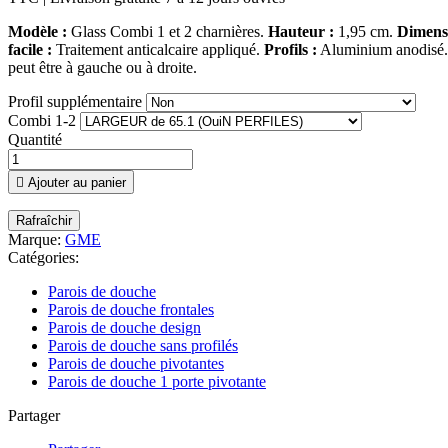
Modèle :
Glass Combi 1 et 2 charnières.
Hauteur :
1,95 cm.
Dimensi
facile :
Traitement anticalcaire appliqué.
Profils :
Aluminium anodisé
peut être à gauche ou à droite.
Profil supplémentaire
Combi 1-2
Quantité

Ajouter au panier
Marque:
GME
Catégories:
Parois de douche
Parois de douche frontales
Parois de douche design
Parois de douche sans profilés
Parois de douche pivotantes
Parois de douche 1 porte pivotante
Partager