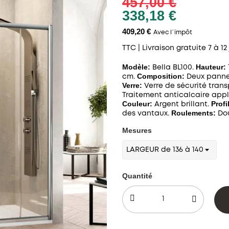
457,00 €
338,18 €
409,20 €
Avec l´impôt
TTC
| Livraison gratuite 7 à 12
Modèle:
Hauteur:
Bella BL100.
Composition:
cm.
Deux pannea
Verre:
Verre de sécurité tran
Traitement anticalcaire app
Couleur:
Profi
Argent brillant.
Roulements:
des vantaux.
Dou
Mesures
Quantité