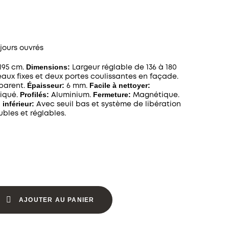
 jours ouvrés
Dimensions:
195 cm.
Largeur réglable de 136 à 180
ux fixes et deux portes coulissantes en façade.
Épaisseur:
Facile à nettoyer:
sparent.
6 mm.
Profilés:
Fermeture:
liqué.
Aluminium.
Magnétique.
l inférieur:
Avec seuil bas et système de libération
bles et réglables.
AJOUTER AU PANIER