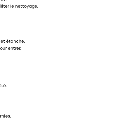
iter le nettoyage.
 et étanche.
our entrer.
ôté.
rnies.