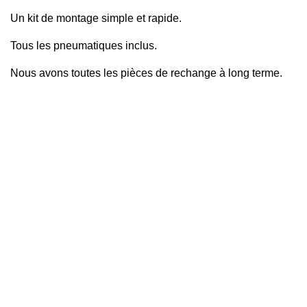
Un kit de montage simple et rapide.
Tous les pneumatiques inclus.
Nous avons toutes les pièces de rechange à long terme.
PAROIS DE DOUCHE FRONTALES
1 fixe + 1 coulissante
1 fixe + 2 coulissante
2 fixe + 2 coulissante
2 coulissante
Pliantes
Pivotantes