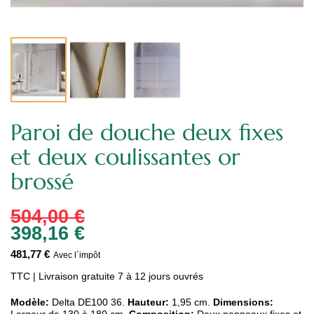
Paroi de douche deux fixes
et deux coulissantes or
brossé
504,00 €
398,16 €
481,77 €
Avec l´impôt
TTC
| Livraison gratuite 7 à 12 jours ouvrés
Modèle:
Delta DE100 36.
Hauteur:
1,95 cm.
Dimensions:
Largeur de 130 à 180 cm.
Composition:
Deux panneaux fixes et