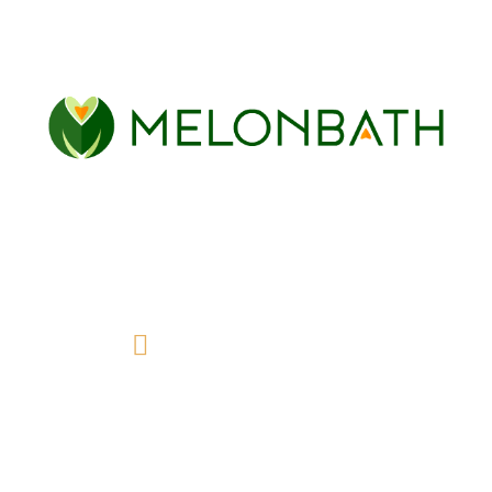
Acier inoxidable
Chez Melonbaht, nous vous proposons une grande variété de
parois de douche et de baignoire pour votre salle de bain,
parfaites pour lui donner la touche moderne et fonctionnelle
que vous recherchez.
info@melonbath.fr
À propos de nous
Qui sommes nous?