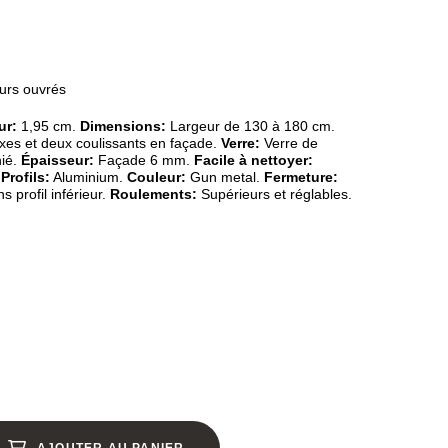
ours ouvrés
ur:
1,95 cm.
Dimensions:
Largeur de 130 à 180 cm.
es et deux coulissants en façade.
Verre:
Verre de
hié.
Épaisseur:
Façade 6 mm.
Facile à nettoyer:
.
Profils:
Aluminium.
Couleur:
Gun metal.
Fermeture:
s profil inférieur.
Roulements:
Supérieurs et réglables.
AJOUTER AU PANIER