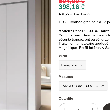
504,00 €
398,16 €
481,77 €
Avec l´impôt
TTC
| Livraison gratuite 7 à 12 j
Modèle:
Delta DE100 34.
Haute
Composition:
Deux panneaux fix
sécurité transparent ou sérigrap
Traitement anticalcaire appliqué
Magnétique.
Profil inférieur:
San
Verre
Mesures
Quantité