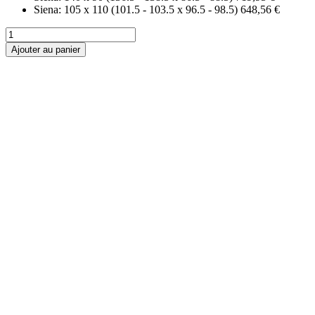
Siena: 105 x 110 (101.5 - 103.5 x 96.5 - 98.5)
648,56 €
Ajouter au panier
PAROIS DE
DOUCHE
FRONTALES
1 fixe + 1 coulissante
1 fixe + 2 coulissante
2 fixe + 2 coulissante
2 coulissante
Pliantes
Pivotantes
PAROIS DE
DOUCHE FIXES