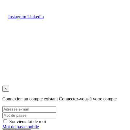
Instagram
Linkedin
Avis juridique
/
Politique de confidentialité
/
Conditions de vente
/
Expéditions et retours
/
Politique de cookies
Copyright © 2025 tous droits réservés.
×
Connexion au compte existant
Connectez-vous à votre compte
Souviens-toi de moi
Mot de passe oublié