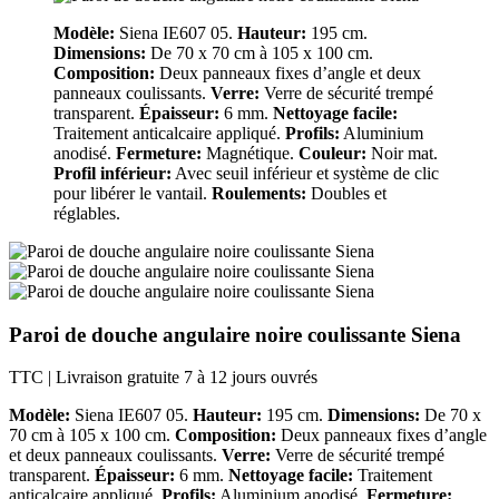
Modèle:
Siena IE607 05.
Hauteur:
195 cm.
Dimensions:
De 70 x 70 cm à 105 x 100 cm.
Composition:
Deux panneaux fixes d’angle et deux
panneaux coulissants.
Verre:
Verre de sécurité trempé
transparent.
Épaisseur:
6 mm.
Nettoyage facile:
Traitement anticalcaire appliqué.
Profils:
Aluminium
anodisé.
Fermeture:
Magnétique.
Couleur:
Noir mat.
Profil inférieur:
Avec seuil inférieur et système de clic
pour libérer le vantail.
Roulements:
Doubles et
réglables.
Paroi de douche angulaire noire coulissante Siena
TTC
| Livraison gratuite 7 à 12 jours ouvrés
Modèle:
Siena IE607 05.
Hauteur:
195 cm.
Dimensions:
De 70 x
70 cm à 105 x 100 cm.
Composition:
Deux panneaux fixes d’angle
et deux panneaux coulissants.
Verre:
Verre de sécurité trempé
transparent.
Épaisseur:
6 mm.
Nettoyage facile:
Traitement
anticalcaire appliqué.
Profils:
Aluminium anodisé.
Fermeture: