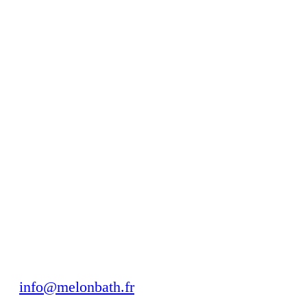
Pilantes rectangulaires
COLOURS
Noir mat
Blanc mat
Or brossé
Acier inoxidable
Chez Melonbaht, nous vous proposons une grande variété de
parois de douche et de baignoire pour votre salle de bain,
parfaites pour lui donner la touche moderne et fonctionnelle
que vous recherchez.
info@melonbath.fr