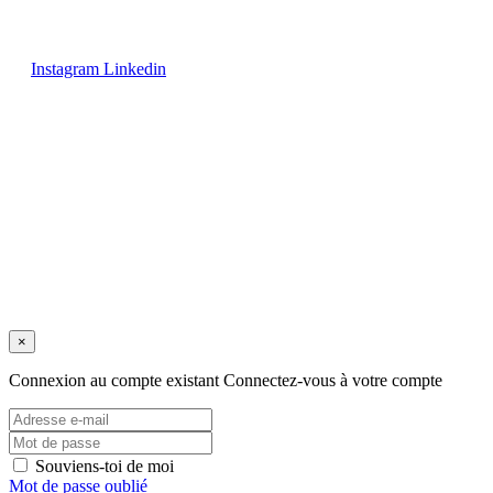
Instagram
Linkedin
Avis juridique
/
Politique de confidentialité
/
Conditions de vente
/
Expéditions et retours
/
Politique de cookies
Copyright © 2025 tous droits réservés.
×
Connexion au compte existant
Connectez-vous à votre compte
Souviens-toi de moi
Mot de passe oublié