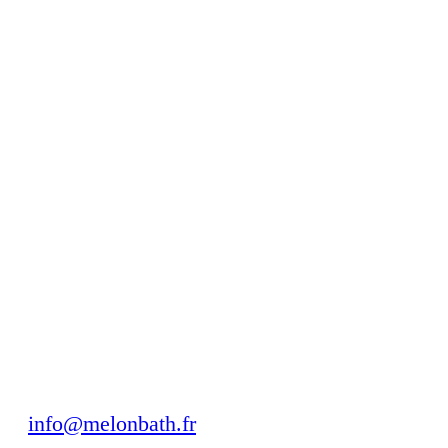
Pilantes rectangulaires
COLOURS
Noir mat
Blanc mat
Or brossé
Acier inoxidable
Chez Melonbaht, nous vous proposons une grande variété de
parois de douche et de baignoire pour votre salle de bain,
parfaites pour lui donner la touche moderne et fonctionnelle
que vous recherchez.
info@melonbath.fr