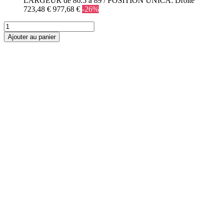
LARGEUR de 86.5 à 89 / POSITION UNICA: Droite
723,48 €
977,68 €
-26%
Ajouter au panier
PAROIS DE
DOUCHE
FRONTALES
1 fixe + 1 coulissante
1 fixe + 2 coulissante
2 fixe + 2 coulissante
2 coulissante
Pliantes
Pivotantes
PAROIS DE
DOUCHE FIXES