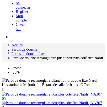
Se
connecter
Register
Mon
compte
Check-
out
0
Accueil
Parois de douche
Parois de douche fixes
Paroi de douche rectangulaire pliant noir plus côté fixe Nardi
Promo !
-26%
