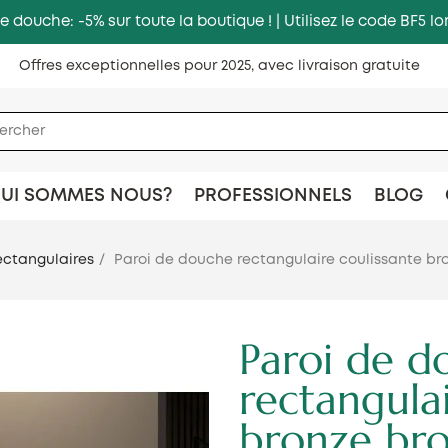
e douche: -5% sur toute la boutique ! | Utilisez le code BF5
Offres exceptionnelles pour 2025, avec livraison gratuite
UI SOMMES NOUS?
PROFESSIONNELS
BLOG
ectangulaires
Paroi de douche rectangulaire coulissante bro
Paroi de d
rectangulai
bronze bro