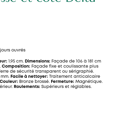
 jours ouvrés
eur:
1,95 cm.
Dimensions:
Façade de 106 à 181 cm
.
Composition:
Façade fixe et coulissante plus
erre de sécurité transparent ou sérigraphié.
6 mm.
Facile à nettoyer:
Traitement anticalcaire
Couleur:
Bronze brossé.
Fermeture:
Magnétique.
érieur.
Roulements:
Supérieurs et réglables.