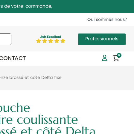
 lors de votre commande.
Qui sommes nous?
Professionnels
0
CONTACT
nze brossé et côté Delta fixe
ouche
re coulissante
ssé et côté Delta