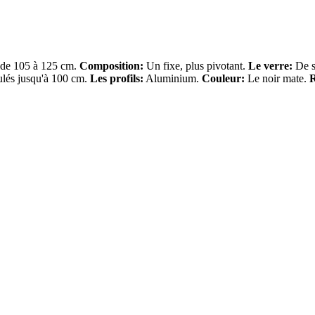
de 105 à 125 cm.
Composition:
Un fixe, plus pivotant.
Le verre:
De s
ulés jusqu'à 100 cm.
Les profils:
Aluminium.
Couleur:
Le noir mate.
R