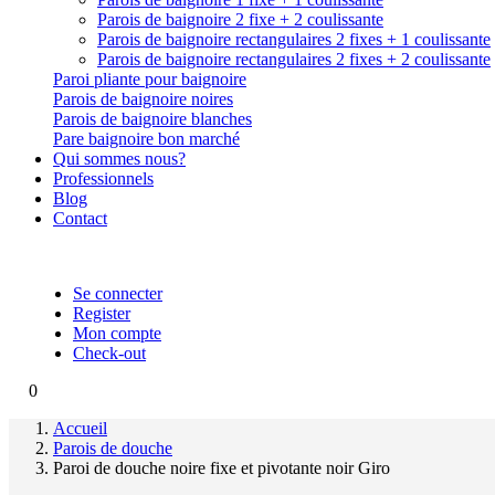
Parois de baignoire 2 fixe + 2 coulissante
Parois de baignoire rectangulaires 2 fixes + 1 coulissante
Parois de baignoire rectangulaires 2 fixes + 2 coulissante
Paroi pliante pour baignoire
Parois de baignoire noires
Parois de baignoire blanches
Pare baignoire bon marché
Qui sommes nous?
Professionnels
Blog
Contact
Se connecter
Register
Mon compte
Check-out
0
Accueil
Parois de douche
Paroi de douche noire fixe et pivotante noir Giro