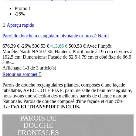
Promo !
-26%

Aperçu rapide
Paroi de douche rectangulaire pivotante or brossé Nardi
676,39 €
-26%
500,53 €
413,66 €
500,53 € Avec l´impôt
Modèle: Nardi NA507 36. Hauteur: Profil porte à 195 cm et vitres à
192,5 cm. Dimensions: Façade de 52,5 à 79 cm et côté fixe de 66,5
à 89...
Affichage 1-3 de 3 article(s)
Retour au sommet

Parois de douche rectangulaires pliantes, composés d'une façade
rabattable, AVEC CÔTÉ FIXE, paroi de salle de bain rectangulaire,
nous avons une sélection des meilleures parois de chaque marque
Nationale. Parois de douche composé d'une façade et d'un côté
fixe
TVA ET TRANSPORT INCLUS.
PAROIS DE
DOUCHE
FRONTALES