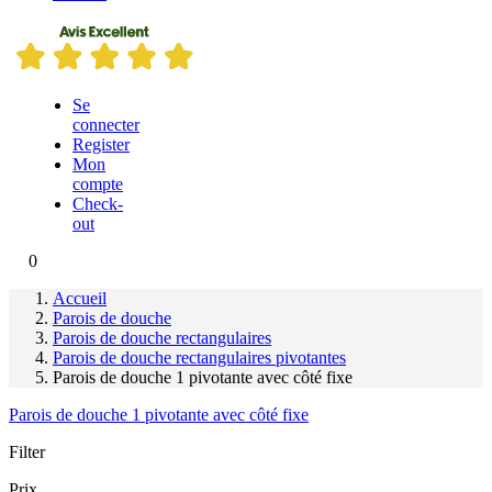
Se
connecter
Register
Mon
compte
Check-
out
0
Accueil
Parois de douche
Parois de douche rectangulaires
Parois de douche rectangulaires pivotantes
Parois de douche 1 pivotante avec côté fixe
Parois de douche 1 pivotante avec côté fixe
Filter
Prix