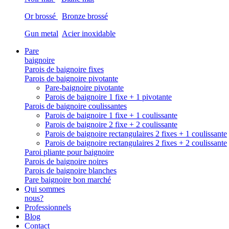
Or brossé
Bronze brossé
Gun metal
Acier inoxidable
Pare
baignoire
Parois de baignoire fixes
Parois de baignoire pivotante
Pare-baignoire pivotante
Parois de baignoire 1 fixe + 1 pivotante
Parois de baignoire coulissantes
Parois de baignoire 1 fixe + 1 coulissante
Parois de baignoire 2 fixe + 2 coulissante
Parois de baignoire rectangulaires 2 fixes + 1 coulissante
Parois de baignoire rectangulaires 2 fixes + 2 coulissante
Paroi pliante pour baignoire
Parois de baignoire noires
Parois de baignoire blanches
Pare baignoire bon marché
Qui sommes
nous?
Professionnels
Blog
Contact