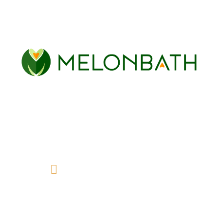
Or brossé
Acier inoxidable
Chez Melonbaht, nous vous proposons une grande
variété de parois de douche et de baignoire pour
votre salle de bain, parfaites pour lui donner la
touche moderne et fonctionnelle que vous
recherchez.
info@melonbath.fr
À propos de nous