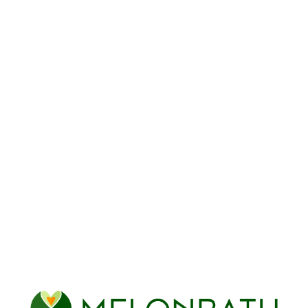
PAROIS DE DOUCHE
RECTANGULAIRES
Coulissantes rectangulaires
Pivotantes rectangulaires
Pilantes rectangulaires
COLOURS
Noir mat
Blanc mat
Or brossé
Acier inoxidable