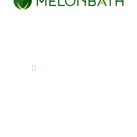
Chez Melonbaht, nous vous proposons une grande
variété de parois de douche et de baignoire pour
votre salle de bain, parfaites pour lui donner la
touche moderne et fonctionnelle que vous
recherchez.
info@melonbath.fr
À propos de nous
Qui sommes nous?
Contact
Des avis
Comment mesurer?