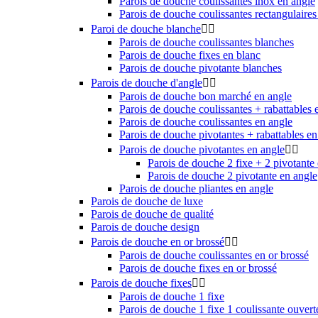
Parois de douche coulissantes inox en angle
Parois de douche coulissantes rectangulaires
Paroi de douche blanche


Parois de douche coulissantes blanches
Parois de douche fixes en blanc
Parois de douche pivotante blanches
Parois de douche d'angle


Parois de douche bon marché en angle
Parois de douche coulissantes + rabattables 
Parois de douche coulissantes en angle
Parois de douche pivotantes + rabattables en
Parois de douche pivotantes en angle


Parois de douche 2 fixe + 2 pivotante
Parois de douche 2 pivotante en angle
Parois de douche pliantes en angle
Parois de douche de luxe
Parois de douche de qualité
Parois de douche design
Parois de douche en or brossé


Parois de douche coulissantes en or brossé
Parois de douche fixes en or brossé
Parois de douche fixes


Parois de douche 1 fixe
Parois de douche 1 fixe 1 coulissante ouvert