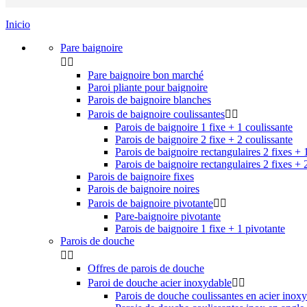
Inicio
Pare baignoire


Pare baignoire bon marché
Paroi pliante pour baignoire
Parois de baignoire blanches
Parois de baignoire coulissantes


Parois de baignoire 1 fixe + 1 coulissante
Parois de baignoire 2 fixe + 2 coulissante
Parois de baignoire rectangulaires 2 fixes + 
Parois de baignoire rectangulaires 2 fixes + 
Parois de baignoire fixes
Parois de baignoire noires
Parois de baignoire pivotante


Pare-baignoire pivotante
Parois de baignoire 1 fixe + 1 pivotante
Parois de douche


Offres de parois de douche
Paroi de douche acier inoxydable


Parois de douche coulissantes en acier inox