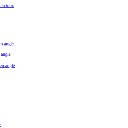
 en inox
en angle
 angle
 en angle
e