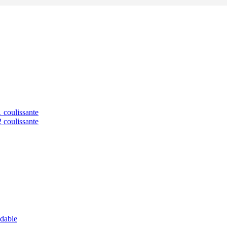
1 coulissante
2 coulissante
ydable