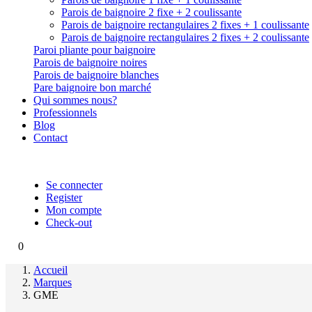
Parois de baignoire 2 fixe + 2 coulissante
Parois de baignoire rectangulaires 2 fixes + 1 coulissante
Parois de baignoire rectangulaires 2 fixes + 2 coulissante
Paroi pliante pour baignoire
Parois de baignoire noires
Parois de baignoire blanches
Pare baignoire bon marché
Qui sommes nous?
Professionnels
Blog
Contact
Se connecter
Register
Mon compte
Check-out
0
Accueil
Marques
GME