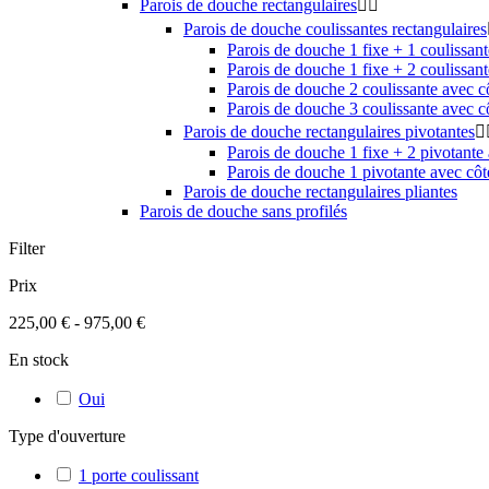
Parois de douche rectangulaires


Parois de douche coulissantes rectangulaires
Parois de douche 1 fixe + 1 coulissant
Parois de douche 1 fixe + 2 coulissant
Parois de douche 2 coulissante avec cô
Parois de douche 3 coulissante avec cô
Parois de douche rectangulaires pivotantes

Parois de douche 1 fixe + 2 pivotante 
Parois de douche 1 pivotante avec côt
Parois de douche rectangulaires pliantes
Parois de douche sans profilés
Filter
Prix
225,00 € - 975,00 €
En stock
Oui
Type d'ouverture
1 porte coulissant